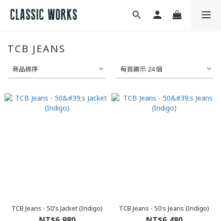
TCB JEANS
商品排序
每頁顯示 24 個
TCB Jeans - 50's Jacket (Indigo)
TCB Jeans - 50's Jeans (Indigo)
NT$6,980
NT$6,480