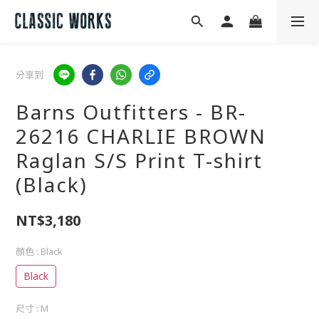
分享到
Barns Outfitters - BR-
26216 CHARLIE BROWN
Raglan S/S Print T-shirt
(Black)
NT$3,180
顏色
: Black
Black
尺寸
: M