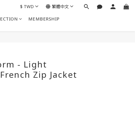
$
TWD
繁體中文
LECTION
MEMBERSHIP
立即購買
rm - Light
French Zip Jacket