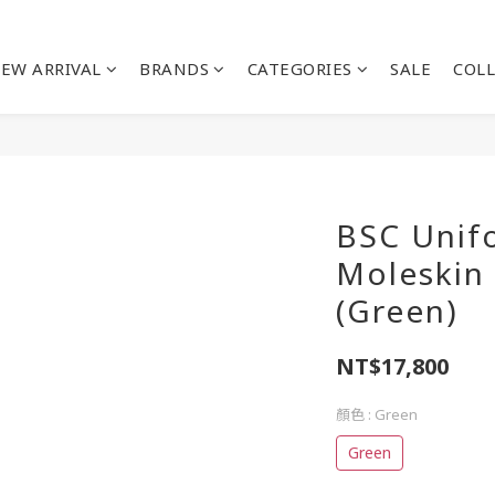
EW ARRIVAL
BRANDS
CATEGORIES
SALE
COL
BSC Unifo
Moleskin 
(Green)
NT$17,800
顏色
: Green
Green