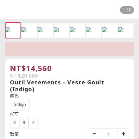
1 / 8
NT$14,560
NT$20,800
Outil Vetements - Veste Goult
(Indigo)
顏色
Indigo
尺寸
2
3
4
數量