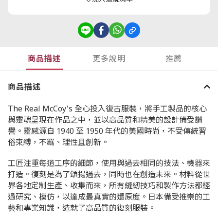
商品描述
更多說明
推薦
商品描述
The Real McCoy's
全心投入復古服裝，將手工製品的核心
與靈魂呈現在作品之中，並以高品質和精美的設計備受讚
譽。靈感源自
1940
至
1950
年代的美國時尚，不受傳統習
俗束縛，不羈、理性且創新。
工匠注重每道工序的細節，使用與過去相同的技法、機器來
打造。復刻是為了頌揚過去，同時也在創造未來。材料從世
界各地定制生產、收集而來，所有縫紉技巧和製作方法都經
過研究、模仿，以達成最真實的還原度。日本備受推崇的工
藝和專業知識，造就了高品質的復刻服裝。