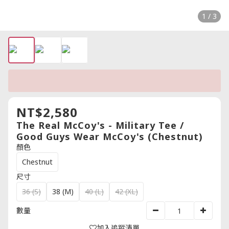
1 / 3
NT$2,580
The Real McCoy's - Military Tee /
Good Guys Wear McCoy's (Chestnut)
顏色
Chestnut
尺寸
36 (S)
38 (M)
40 (L)
42 (XL)
數量
加入追蹤清單