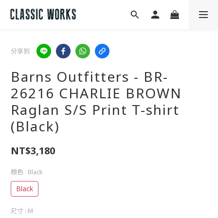
分享到
Barns Outfitters - BR-
26216 CHARLIE BROWN
Raglan S/S Print T-shirt
(Black)
NT$3,180
顏色
: Black
Black
尺寸
: M