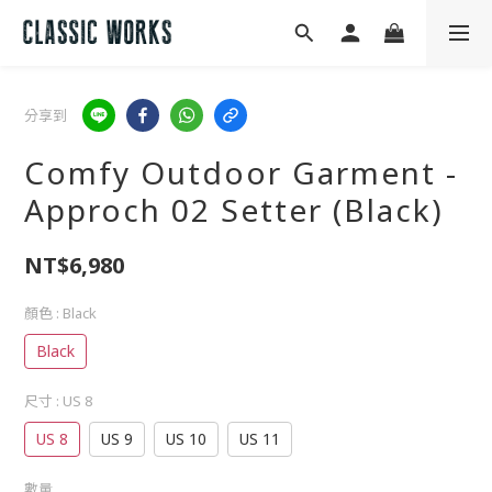
分享到
Comfy Outdoor Garment -
Approch 02 Setter (Black)
NT$6,980
顏色
: Black
Black
尺寸
: US 8
US 8
US 9
US 10
US 11
數量