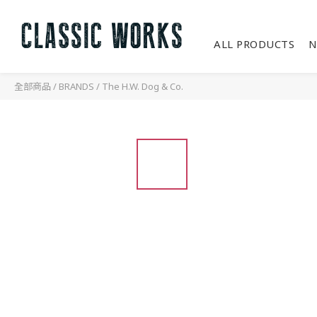
ALL PRODUCTS
N
全部商品
/
BRANDS
/
The H.W. Dog & Co.