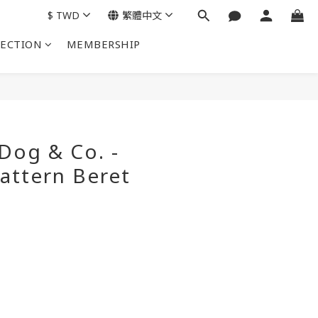
$
TWD
繁體中文
LECTION
MEMBERSHIP
立即購買
Dog & Co. -
attern Beret