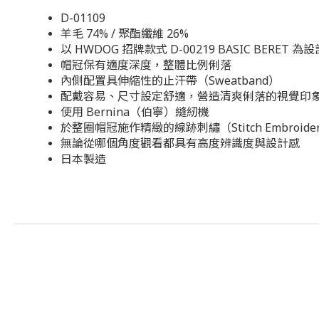
D-01109
羊毛 74% / 聚酯纖維 26%
以 HWDOG 招牌款式 D-00219 BASIC BERET 為
帽冠保有適度深度，整體比例俐落
內側配置
具伸縮性的止汗帶（Sweatband）
配戴容易、尺寸設定舒適，營造
清爽俐落的視覺印
使用
Bernina（伯寧）縫紉機
於
整圈帽冠施作精緻的線跡刺繡（Stitch Embroide
無論從哪個角度觀看都具有高度辨識度與設計感
日本製造