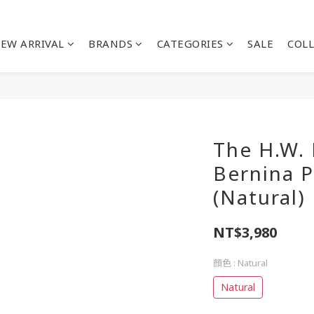
EW ARRIVAL
BRANDS
CATEGORIES
SALE
COL
The H.W. 
Bernina P
(Natural)
NT$3,980
顏色
: Natural
Natural